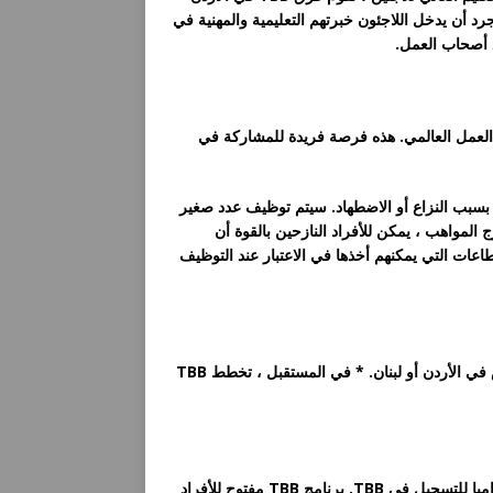
جرد أن يدخل اللاجئون خبرتهم التعليمية والمهنية في
مع أصحاب العمل.
سوق العمل العالمي. هذه فرصة فريدة للمشاركة في
لأصلية بسبب النزاع أو الاضطهاد. سيتم توظيف عدد صغير
 المواهب ، يمكن للأفراد النازحين بالقوة أن
ت التي يمكنهم أخذها في الاعتبار عند التوظيف
لقد نزحت من وطنك بسبب الحرب أو النزاع أو الاضطهاد وأنت تعيش في الأردن أو لبنان. * في المستقبل ، تخطط TBB
تسجيل اللاجئين لدى مفوضية الأمم المتحدة لشؤون اللاجئين ليس إلزاميا للتسجيل في TBB. برنامج TBB مفتوح للأفراد