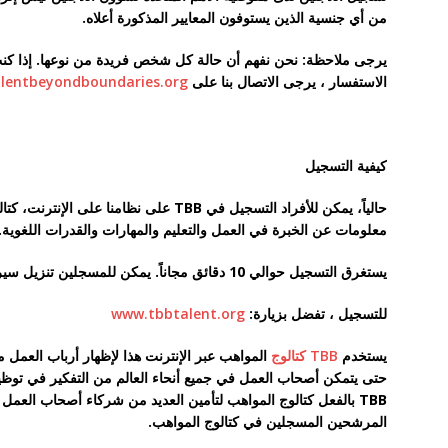
من أي جنسية الذين يستوفون المعايير المذكورة أعلاه.
يرجى ملاحظة: نحن نفهم أن حالة كل شخص فريدة من نوعها. إذا كنت غ
الاستفسار ، يرجى الاتصال بنا على
lentbeyondboundaries.org
كيفية التسجيل
حالياً، يمكن للأفراد التسجيل في TBB على نظا
معلومات عن الخبرة في العمل والتعليم والمهارات والقدرات اللغوية.
يستغرق التسجيل حوالي 10 دقائق مجاناً. يمكن للمسجلين تنزيل سيرتهم الذاتية بعد الانتهاء بنجاح من الملف الشخصي.
للتسجيل ، تفضل بزيارة:
www.tbbtalent.org
يستخدم
TBB كتالوج
المواهب عبر الإنترنت هذا لإظهار أرباب العمل م
حتى يتمكن أصحاب العمل في جميع أنحاء العالم من التفكير في توظيف
TBB بالفعل كتالوج المواهب لتأمين العديد من شركاء أصحاب العمل
المرشحين المسجلين في كتالوج المواهب.