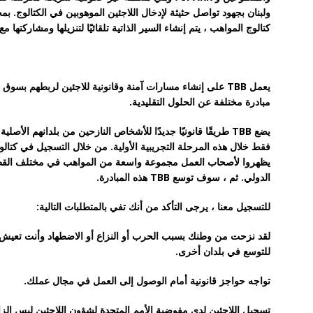
ولبنان بجهود تواصل حثيثة لإدخال اللاجئين الموهوبين في الكتالوج. بم
كتالوج المواهب ، يتم إنشاء السير الذاتية تلقائيًا لتنزيلها ومشاركتها 
يعمل TBB على إنشاء مسارات آمنة وقانونية للاجئين لربطهم ب
مبادرة مختلفة عن الحلول التقليدية.
يضع TBB طريقًا قانونيًا جديدًا للأشخاص النازحين من بلدانهم ا
فقط خلال هذه المرحلة التجريبية الأولية. من خلال التسجيل في كتالوج
يظهروا لأصحاب العمل مجموعة واسعة من المواهب في مختلف القطاعا
الدولي. ثم ، سوف توسع TBB هذه المبادرة.
للتسجيل معنا ، يرجى التأكد من أنك تفي بالمتطلبات التالية:
للتوسع في بلدان أخرى.
تواجه حواجز قانونية أمام الوصول إلى العمل في مجال عملك.