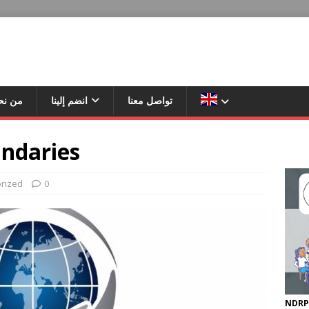
تواصل معنا
انضم إلينا
من نح
ndaries
rized
0
NDRP