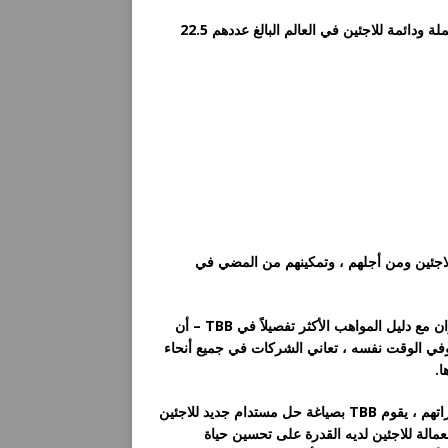
يعترف القانون والاتفاقيات الدولية في الوقت الحالي بثلاثة حلول محتملة ودائمة للاجئين في العالم البالغ عددهم 22.5
لاجئين ومن أجلهم ، وتمكينهم من المضي في
تُظهر بيانات مفوضية الأمم المتحدة السامية لشؤون اللاجئين – بالاقتران مع دليل المواهب الأكثر تفصيلاً في TBB – أن
. وفي الوقت نفسه ، تعاني الشركات في جميع أنحاء
ا.
من خلال ربط اللاجئين المهرة بالبلدان والشركات التي تحتاج إلى مهاراتهم ، يقوم TBB بصياغة حل مستدام جديد للاجئين
لعمالة للاجئين لديه القدرة على تحسين حياة