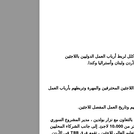
 لربط أرباب العمل الدوليين باللاجئين
ن ولبنان وأستراليا وكندا.
اللاجئين المحترفين والمهرة وتربطهم بأرباب العمل
تم تصميم كتالوج المواهب من قبل Talent Beyond Boundaries بالتعاون مع نزار بولدين ، مدير المشروع السوري
الذي أعيد توطينه في كندا. منذ إطلاق كتالوج المواهب ، تم تسجيل أكثر من 10،000 لاجئ. إلى جانب الشركاء المحليين
والمتطوعين و SPARK ، وهي منظمة غير حكومية شريكة مكرسة للتعليم العالي للاجئين ، تقوم فرق TBB في الأردن