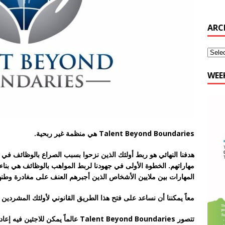
WEE
Talent Beyond Boundaries هي منظمة غير ربحية.
هدفنا النهائي هو ربط أولئك الذين نزحوا بسبب الصراع بالوظائف في ا
مهاراتهم. الخطوة الأولى في جهودنا لربط المواهب بالوظائف هي بنا
المهارات بين ملايين الأشخاص الذين أجبرهم العنف على مغادرة وطنه
معاً يمكننا أن نساعد على فتح هذا الطريق القانوني لأولئك المشردين
تتصور Talent Beyond Boundaries عالماً يمكن للاجئين فيه إعادة بناء حياتهم مع المساهمة في الاقتصاد العالمي.