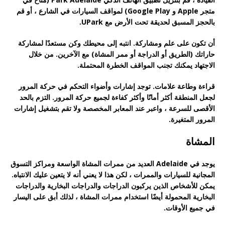
متجر Apple و Google Play) لمواقف السيارات في الشارع ، أو قم
بالحجز المسبق لحديقة تحت الأرض مع UPark.
أن تكون على علم ومشاركة. انتبه إلى محيطك وكن مستعدًا لمشاركة
حاراتك (الطريق أو الدراجة أو ممر المشاة) مع الآخرين. من خلال
الاجتهاد يمكنك تجنب المواقف الخطرة المحتملة.
قراءة وطاعة علامات. توجد إشارات وأضواء التحكم في حركة المرور
لجعل المنطقة أكثر أمانًا وأكثر كفاءة لجميع حركة المرور. التزم بالحد
الأقصى للسرعة ، واعبر عند المعابر المخصصة ولا تقم بتشغيل إشارات
المرور المتغيرة.
المشاة
يوجد في Adelaide العديد من ممرات المشاة الواسعة ومراكز التسوق
المجانية للسيارات والممرات ، لكن هذا لا يعني أنه لا يتعين عليك الانتباه.
يمكن للأشخاص الذين يركبون الدراجات والدراجات البخارية والدراجات
البخارية المحمولة أيضًا استخدام ممرات المشاة ، لذلك أبق على اليسار
في جميع الأوقات.