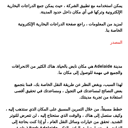
يمكن استخدامه مع تطبيق الشركة ، حيث يمكن جمع الدراجات البخارية
الإلكترونية وتركها في أي مكان داخل حدود المدينة.
لمزيد من المعلومات ، راجع صفحة الدراجات البخارية الإلكترونية
الخاصة بنا.
المصدر
مدينة Adelaide هي مكان نابض بالحياة. هناك الكثير من الانحرافات
والجميع في مهمة للوصول إلى مكان ما.
لهذا السبب، وبغض النظر عن طريقة النقل الخاصة بك، قمنا بتجميع
بعض النصائح لمساعدتك في التجول ، ومساعدتك في تحقيق أقصى
استفادة من تجربة مدينتك.
خطط مسبقاً، من خلال التمرين المسبق على المكان الذي ستذهب إليه ،
وكيف ستصل إلى هناك ، والوقت الذي ستحتاج إليه ، لن تتعرض للتوتر
الشديد. تحقق من خيارات وسائل النقل العام ، أو إذا كنت بحاجة إلى
القيادة ، قم بتنزيل تطبيق الهاتف الذكي Park Adelaide (متاح في