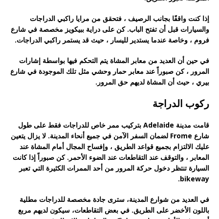
إذا كنت واقفًا بجانب الرصيف ، فتحقق من مرايا راكبي الدراجات
والسيارات قبل أن تفتح الباب. كن على دراية ببيكويز مخصصة في شارع
فروم ، وخاصة عندما يستدير لليسار ، حيث قد يستمر راكبي الدراجات.
في حين أن العديد من معابر المشاة يتم التحكم فيها بواسطة إشارات
المرور ، كن صبوراً عند معابر حمار وحشي مثل تلك الموجودة في شارع
بيري ، حيث أن المشاة لديهم حق المرور.
ركوب الدراجة
قامت مدينة Adelaide بتركيب ممر خاص للدراجات فقط على طول
شارع Frome لضمان السفر الآمن في جميع أنحاء المدينة. لا يزال يتعين
عليك الالتزام بجميع قواعد الطريق ، وإفساح المجال أمام المشاة عند
المعابر ، والتوقف عند التقاطعات عند الضوء الأحمر. كن صبوراً إذا كانت
السيارة تنتظر دخول حركة المرور من أحد الممرات الكثيرة التي تعبر
bikeway.
في العديد من شوارع المدينة، سترى جادة مخصصة للدراجات مطلية
باللون الأخضر على الطريق. في بعض التقاطعات، سيكون لديهم مربع