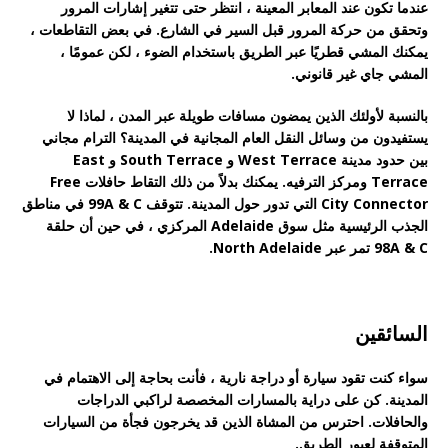
عندما تكون عند المعابر المعينة ، انتظر حتى تتغير إشارات المرور
وتحقق من حركة المرور قبل السير في الشارع. في بعض التقاطعات ،
يمكنك المشي قطريًا عبر الطريق باستخدام الضوء ، لكن عمومًا ،
المشي جاي غير قانوني.
بالنسبة لأولئك الذين يمضون مسافات طويلة عبر المدن ، لماذا لا
يستفيدون من وسائل النقل العام المجانية في المدينة؟ الترام مجاني
بين حدود مدينة West Terrace و South Terrace و East
Terrace ومركز الترفيه. يمكنك بدلاً من ذلك التقاط حافلات Free
City Connector التي تدور حول المدينة. تتوقف 99A & C في مناطق
الجذب الرئيسية مثل سوق Adelaide المركزي ، في حين أن حلقة
98A & C تمر عبر North Adelaide.
السائقين
سواء كنت تقود سيارة أو دراجة نارية ، فأنت بحاجة إلى الاهتمام في
المدينة. كن على دراية بالمسارات المخصصة لراكبي الدراجات
والحافلات. احترس من المشاة الذين قد يخرجون فجأة من السيارات
المتوقفة لعبور الطريق.