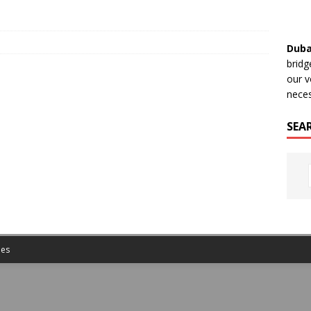
Duba
bridg
our v
neces
SEA
es