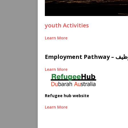
youth Activities
Learn More
Employment
Learn More
Refugee hub website
Learn More