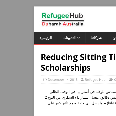
ن
شركائنا
التدوينات
الرئيسية
Reducing Sitting T
Scholarships
December 14, 2018
Refugee Hub
0
لسادس للوفاة في أستراليا. في الوقت الحالي
يصاب 280 استراليًا بمرض السكري كل يوم ، أي شخص واحد كل خمس دقائق. معدل انتشار داء السكري من النوع 2
مرتفع بشكل خاص بين العمال في منتصف العمر وكبار السن (45-65 عامًا) – ما يصل إلى 7.7٪ – مع تأثير كبير على