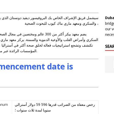
سيشمل فريق الإشراف الخاص بك البروفيسور ديفيد دونستان الذي يح
Duba
والسكري ومعهد ماري ماك كيوب للبحوث الصحية ،
bridg
our v
يضم معهد بيكر أكثر من 300 عالم ومختصي
neces
السكري وأمراض القلب والأوعية الدموية والسمنة. يركز معهد ماري 
تكتشف وتشجع استراتيجيات فعالة لخلق صحة أكثر في أستراليا ، 
SEA
المؤسسات الرائدة عبر مجموعة واسعة من مجالات البحوث المتعلقة بالصحة.
mencement date is
annum
رخص معفاة من الضرائب قدرها 596 59 دولار أسترالي
سنويا لمدة ثلاث سنوات ؛