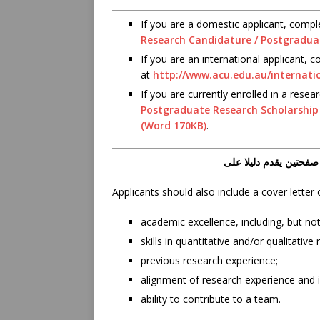
If you are a domestic applicant, comp
Research Candidature / Postgradua
If you are an international applicant, c
at
http://www.acu.edu.au/internati
If you are currently enrolled in a res
Postgraduate Research Scholarship 
(Word 170KB)
.
Applicants should also include a cover lette
academic excellence, including, but not
skills in quantitative and/or qualitativ
previous research experience;
alignment of research experience and i
ability to contribute to a team.