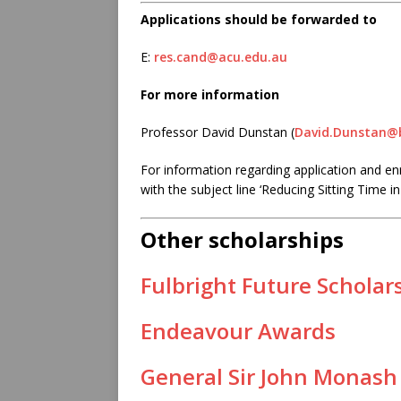
Applications should be forwarded to
E:
res.cand@acu.edu.au
For more information
Professor David Dunstan (
David.Dunstan@
For information regarding application and e
with the subject line ‘Reducing Sitting Time i
Other scholarships
Fulbright Future Scholar
Endeavour Awards
General Sir John Monash