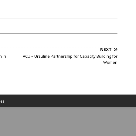
NEXT
h in
ACU – Ursuline Partnership for Capacity Building for
Women
es