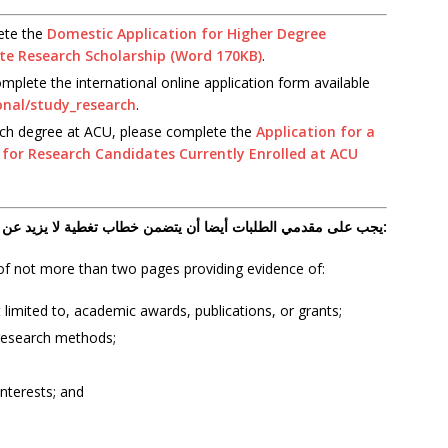
lete the
Domestic Application for Higher Degree
te Research Scholarship (Word 170KB)
.
omplete the international online application form available
onal/study_research
.
earch degree at ACU, please complete the
Application for a
for Research Candidates Currently Enrolled at ACU
يجب على مقدمي الطلبات أيضا أن يتضمن خطاب تغطية لا يزيد عن صفحتين يقدم دليلا على:
r of not more than two pages providing evidence of:
 limited to, academic awards, publications, or grants;
e research methods;
nterests; and