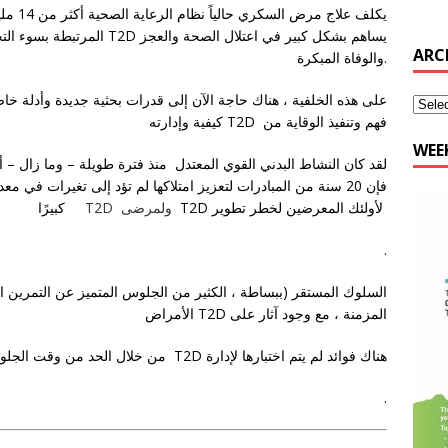
يكلف عل
يساهم بشكل كبير في اعتلال الص
والوفاة المبكرة.
على هذه الخلفية ، هناك حاجة الآن إلى قدرات بحثية جديدة وأدلة خ
كيفية وإدارته T2D فهم وتنفيذ الوقاية من
WEE
فإن 20 سنة من المبادرات لتعزيز امتلاكها لم تؤد إلى تغيرات في م
كبيرًا
T2D
ولمرضى
T2D لأولئك المعرضين لخطر تطوير
.
السلوك المستقر (ببساطة ، الكثير من الجلوس المتميز عن التمرين ال
الأمراض T2D المزمنة ، مع وجود آثار على
من خلال الحد من وقت الجلوس وكسره T2D هناك فوائد لم يتم اختبارها لإدارة
.