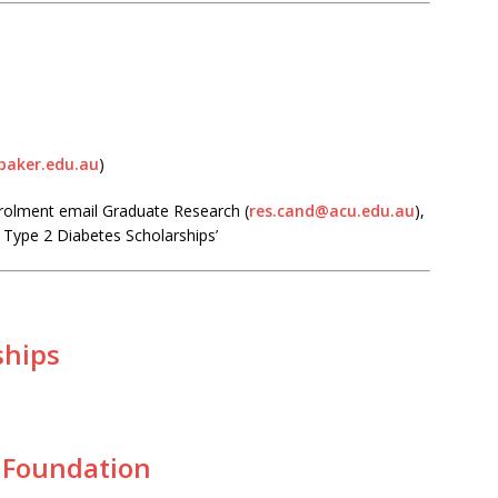
baker.edu.au
)
nrolment email Graduate Research (
res.cand@acu.edu.au
),
n Type 2 Diabetes Scholarships’
ships
 Foundation