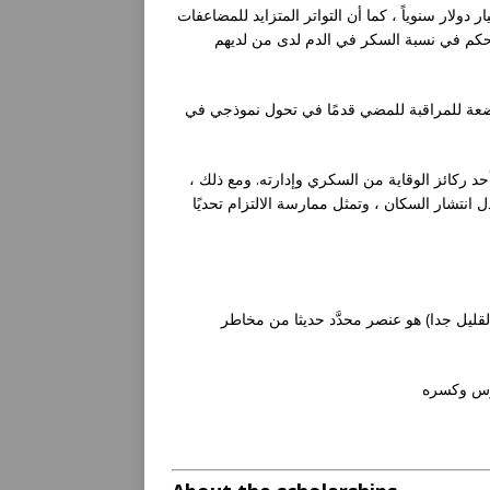
اج مرض السكري حالياً نظام الرعاية الصحية أكثر من 14 مليار دولار سنوياً ، كما أن التواتر المتزايد للمضاعفات
المرتبطة بسوء التحكم في نسبة السكر في الدم لدى من لديهم T2D حة والعجز
اضعة للمراقبة للمضي قدمًا في تحول نموذجي في
لقد كان النشاط البدني القوي المعتدل منذ فترة طويلة – وما زال – أحد ركائز الوقاية من السكري وإدارته. ومع ذلك ،
عدل انتشار السكان ، وتمثل ممارسة الالتزام تحديًا
قليل جدا) هو عنصر محدَّد حديثا من مخاطر