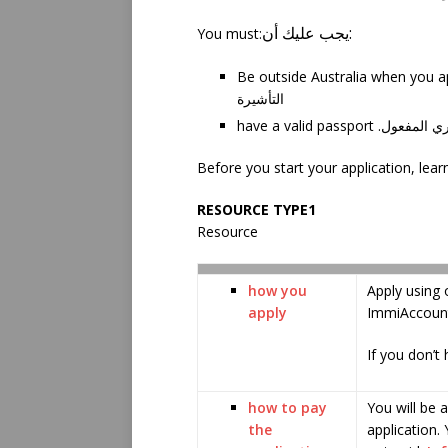
يجب عليك أن:
You must:
Be outside Australia when you apply for the visa ب للحصول على
التأشيرة
RESOURCE TYPE1
Resource
how you
Apply using 
apply
ImmiAccount 
If you don’t
how to pay
You will be 
the
application. 