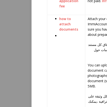
application
not paid.
In
fee
how to
Attach your 
attach
ImmiAccount
documents
sure you ha
about prepa
فاق كل مستند
ومات حول
You can upl
document ca
photographs
document (su
5MB.
وي كل وثيقة على
رافية ،يمكنك