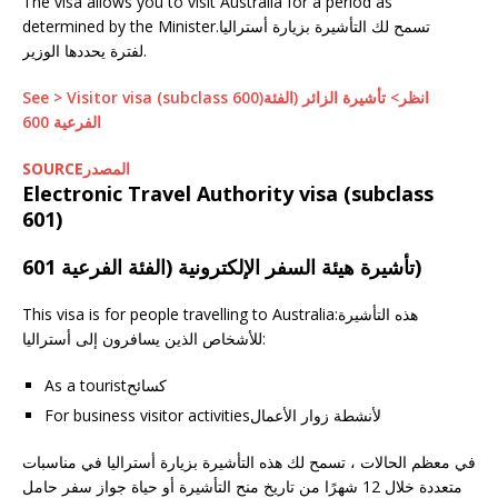
The visa allows you to visit Australia for a period as
determined by the Minister.تسمح لك التأشيرة بزيارة أستراليا
لفترة يحددها الوزير.
See > Visitor visa (subclass 600)انظر> تأشيرة الزائر (الفئة
الفرعية 600
SOURCEالمصدر
Electronic Travel Authority visa (subclass
601)
تأشيرة هيئة السفر الإلكترونية (الفئة الفرعية 601)
This visa is for people travelling to Australia:هذه التأشيرة
للأشخاص الذين يسافرون إلى أستراليا:
As a touristكسائح
For business visitor activitiesلأنشطة زوار الأعمال
في معظم الحالات ، تسمح لك هذه التأشيرة بزيارة أستراليا في مناسبات
متعددة خلال 12 شهرًا من تاريخ منح التأشيرة أو حياة جواز سفر حامل