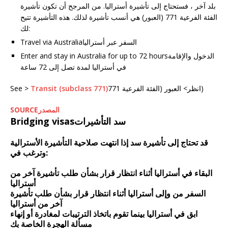
بلد آخر ، فستحتاج إلى تأشيرة أستراليا. من المرجح أن تكون تأشيرة
الفئة الفرعية 771 (العبور) هي أنسب تأشيرة لذلك. هذه التأشيرة تتيح
لك:
Travel via Australiaالسفر عبر أستراليا
Enter and stay in Australia for up to 72 hoursالدخول والإقامة
في أستراليا لمدة تصل إلى 72 ساعة
انظر> العبور (الفئة الفرعية 771)
Transit (subclass 771)
See >
SOURCEالمصدر
Bridging visasسد التأشيرات
قد تحتاج إلى تأشيرة سد إذا انتهت صلاحية التأشيرة الأسترالية
وترغب في:
البقاء في أستراليا أثناء انتظار قرار بشأن طلب تأشيرة آخر من
أستراليا
السفر من وإلى أستراليا أثناء انتظار قرار بشأن طلب تأشيرة
آخر من أستراليا
ابق في أستراليا بينما تقوم باتخاذ الترتيبات لمغادرة أو إنهاء
مسألة الهجرة الخاصة بك