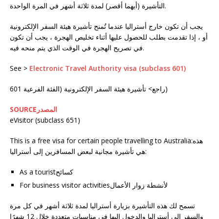
التأشيرة (أيهما أقصر) لمدة ثلاثة أشهر في المرة الواحدة.
يجب أن تكون خارج أستراليا عندما تُمنح تأشيرة هيئة السفر الإلكترونية
أو ، إذا تقدمت بطلب للحصول عليها أثناء تخليص الهجرة ، يجب أن تكون
في تصريح الهجرة في الوقت الذي يتم منحه فيه.
See >
Electronic Travel Authority visa (subclass 601)
راجع> تأشيرة هيئة السفر الإلكترونية (الفئة الفرعية 601)
SOURCEالمصدر
eVisitor (subclass 651)
This is a free visa for certain people travelling to Australia:هذه
هي تأشيرة مجانية لبعض المسافرين إلى أستراليا:
As a touristكسائح
For business visitor activitiesلأنشطة زوار الأعمال
تسمح لك هذه التأشيرة بزيارة أستراليا لمدة ثلاثة أشهر في كل مرة
والسفر إلى أستراليا والدخول إليها في مناسبات متعددة خلال 12 شهرًا