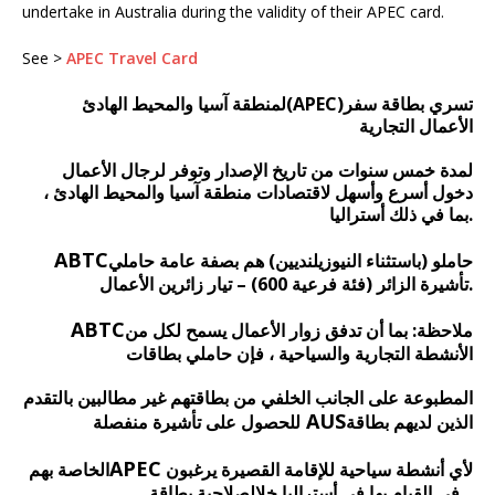
undertake in Australia during the validity of their APEC card.
See >
APEC Travel Card
تسري بطاقة سفر
(APEC)
لمنطقة آسيا والمحيط الهادئ
الأعمال التجارية
لمدة خمس سنوات من تاريخ الإصدار وتوفر لرجال الأعمال
دخول أسرع وأسهل لاقتصادات منطقة آسيا والمحيط الهادئ ،
بما في ذلك أستراليا.
ABTC
حاملو (باستثناء النيوزيلنديين) هم بصفة عامة حاملي
تأشيرة الزائر (فئة فرعية 600) – تيار زائرين الأعمال.
ABTC
ملاحظة: بما أن تدفق زوار الأعمال يسمح لكل من
الأنشطة التجارية والسياحية ، فإن حاملي بطاقات
المطبوعة على الجانب الخلفي من بطاقتهم غير مطالبين بالتقدم
AUS
الذين لديهم بطاقة
للحصول على تأشيرة منفصلة
APEC
لأي أنشطة سياحية للإقامة القصيرة يرغبون
الخاصة بهم
في القيام بها في أستراليا خلالصلاحية بطاقة .