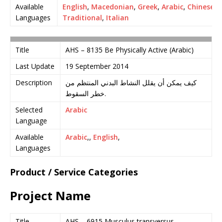
Available
English
,
Macedonian
,
Greek
,
Arabic
,
Chinese
Languages
Traditional
,
Italian
Title
AHS – 8135 Be Physically Active (Arabic)
Last Update
19 September 2014
Description
كيف يمكن أن يقلل النشاط البدني المنتظم من
خطر السقوط.
Selected
Arabic
Language
Available
Arabic
,,
English
,
Languages
Product / Service Categories
Project Name
Title
AHS – 6915 Musculus transversus