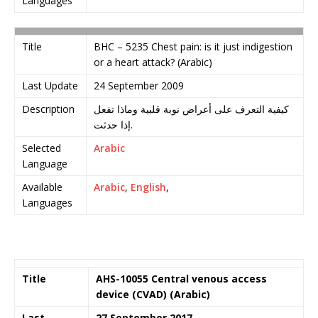
Languages
Title
BHC – 5235 Chest pain: is it just indigestion
or a heart attack? (Arabic)
Last Update
24 September 2009
Description
كيفية التعرف على أعراض نوبة قلبية وماذا تفعل
إذا حدثت.
Selected
Arabic
Language
Available
Arabic
,
English
,
Languages
Title
AHS-10055 Central venous access
device (CVAD) (Arabic)
Last
27 September 2017