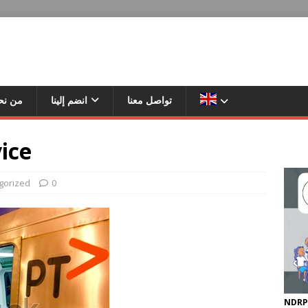
تواصل معنا
انضم إلينا
من نح
ice
gorized
0
NDRP