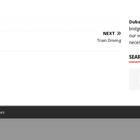
Duba
bridg
NEXT
our v
Train Driving
neces
SEA
es