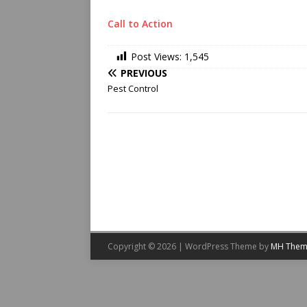
Call to Action
Post Views:
1,545
PREVIOUS
Pest Control
Copyright © 2026 | WordPress Theme by
MH Them