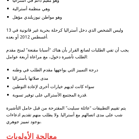
وهو مقيم دائم في أستراليا
وهي منظمة أسترالية
وهو مواطن نيوزيلندي مؤهل
وليس الشخص الذي دخل أستراليا كرحلة بحرية غير قانونية في 13
أغسطس 2012 أو بعده.
يجب أن تفي الطلبات لصانع القرار بأن هناك “أسبابا مقنعة” لمنح مقدم
الطلب تأشيرة دخول، مع مراعاة أربعة عوامل:
درجة التمييز التي يواجهها مقدم الطلب في وطنه
مدى صلاتها بأستراليا
سواء كانت لديهم خيارات أخرى لإعادة التوطين
قدرة المجتمع الأسترالي على توفير تسوية.
يتم تقييم التطبيقات “عائلة سبليت” المقترحة من قبل حامل التأشيرة
شب على مدى اتصالهم مع أستراليا. ولا يطلب منهم تقديم ادعاءات
بوجود تمييز جوهري.
معالجة الأولويات