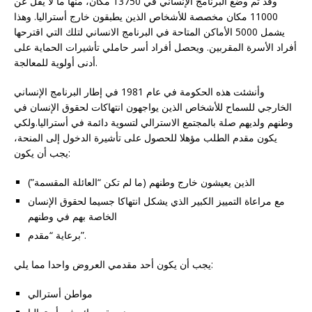
وقد تم وضع البرنامج الإنساني في 13750 مكان، منها ما لا يقل عن
11000 مكان مخصصة للأشخاص الذين يطبقون خارج أستراليا. وهذا
يشمل 5000 الأماكن المتاحة في البرنامج الانساني لتلك التي اقترحها
أفراد الأسرة المقربين. ويحصل أفراد أسر حاملي تأشيرات الحماية على
أدنى أولوية للمعالجة.
وأنشئت هذه الحكومة في عام 1981 في إطار البرنامج الإنساني
الخارجي للسماح للأشخاص الذين يواجهون انتهاكات لحقوق الإنسان في
وطنهم ولديهم صلة بالمجتمع الاسترالي لتسوية دائمة في أستراليا.ولكي
يكون مقدم الطلب مؤهلا للحصول على تأشيرة الدخول إلى المنحة،
يجب أن يكون:
الذين يعيشون خارج وطنهم (ما لم تكن “العائلة المقسمة”)
مع مراعاة التمييز الكبير الذي يشكل انتهاكا جسيما لحقوق الإنسان
الخاصة بهم في وطنهم
برعاية “مقدم”.
يجب أن يكون أحد مقدمي العروض واحدا مما يلي:
مواطن أسترالي