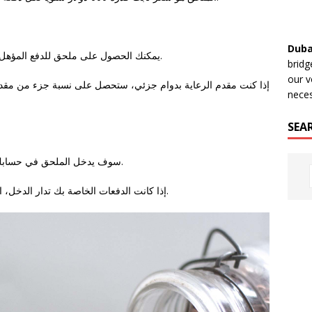
Duba
یمکنك الحصول علی ملحق للدفع المؤھل للدخل ولكل شخص تحصل علی بدل مقدم الرعایة.
bridg
our v
إذا كنت مقدم الرعاية بدوام جزئي، ستحصل على نسبة جزء من مقدم 
neces
SEA
سوف يدخل الملحق في حسابك المصرفي المرشح في مبلغ مقطوع واحد كل عام.
إذا كانت الدفعات الخاصة بك تدار الدخل، الملحق الخاص بك وسوف يكون الدخل المدارة أيضا.