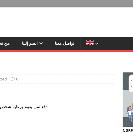
تواصل معنا
انضم إلينا
من نح
ized
0
.
دفع لمن یقوم برعایة شخص م
NDRP