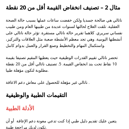
مثال 2 – تصنيف انخفاض القيمة أقل من 20 نقطة
ناتالي هي صالحة جسديا ولكن خفضت ساعات عملها بسبب حالة الصحة
العقلية. تلقت العلاج لحالتها لسنوات عديدة من طبيبها العام ومن طبيب
نفساني سريري. كلاهما تقرير حالة ناتالي مستقرة. تؤثر حالة ناتالي على
أنشطتها اليومية. وهي تجد معظم الأنشطة صعبة مثل العلاقات والتركيز،
واستكمال المهام والتخطيط وصنع القرار والعمل بدوام كامل.
تحضر ناتالي تقييم القدرات الوظيفية حيث يعطيها المقيم تصنيفا بقيمة
10 نقاط تحت بند انخفاض القيمة. 5. تصنيف ناتالي أقل من 20 نقطة
مطلوبة لتكون مؤهلة طبيا.
ناتالي غير مؤهلة للحصول على معاش دعم الاعاقة .
التقيمات الطبية والوظيفية
الأدلة الطبية
یتعین علیك تقدیم دلیل طبي إذا کنت تدعي معونة دعم الإعاقة أو أن
تکون لدیك مراجعة طبیة.