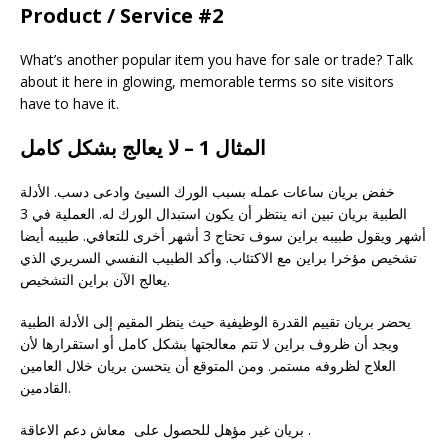
Product / Service #2
What’s another popular item you have for sale or trade? Talk
about it here in glowing, memorable terms so site visitors
have to have it.
المثال 1 – لا يعالج بشكل كامل
خفض بريان ساعات عمله بسبب الورك السيئ وادعى دسب. الأدلة
الطبية بريان تبين انه ينتظر أن يكون استبدال الورك له. العملية في 3
أشهر ويقول طبيبه براين سوف تحتاج 3 أشهر أخرى للتعافي. طبيبه أيضا
تشخيص مؤخرا براين مع الاكتئاب. وأكد الطبيب النفسي السريري الذي
يعالج الآن براين التشخيص.
يحضر بريان تقييم القدرة الوظيفية حيث ينظر المقيم إلى الأدلة الطبية
ويجد أن ظروف براين لا تتم معالجتها بشكل كامل أو استقرارها لأن
العلاج لظروفه مستمر. ومن المتوقع أن يتحسن بريان خلال العامين
القادمين.
بريان غير مؤهل للحصول على معاش دعم الاعاقة .