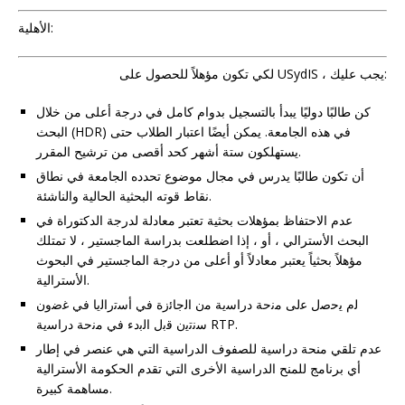
الأهلية:
لكي تكون مؤهلاً للحصول على USydIS ، يجب عليك:
كن طالبًا دوليًا يبدأ بالتسجيل بدوام كامل في درجة أعلى من خلال
البحث (HDR) في هذه الجامعة. يمكن أيضًا اعتبار الطلاب حتى
يستهلكون ستة أشهر كحد أقصى من ترشيح المقرر.
أن تكون طالبًا يدرس في مجال موضوع تحدده الجامعة في نطاق
نقاط قوته البحثية الحالية والناشئة.
عدم الاحتفاظ بمؤهلات بحثية تعتبر معادلة لدرجة الدكتوراة في
البحث الأسترالي ، أو ، إذا اضطلعت بدراسة الماجستير ، لا تمتلك
مؤهلاً بحثياً يعتبر معادلاً أو أعلى من درجة الماجستير في البحوث
الأسترالية.
ﻟم ﯾﺣﺻل ﻋﻟﯽ ﻣﻧﺣﺔ دراﺳﯾﺔ ﻣن اﻟﺟﺎﺋزة ﻓﻲ أﺳﺗراﻟﯾﺎ ﻓﻲ ﻏﺿون
ﺳﻧﺗﯾن ﻗﺑل اﻟﺑدء ﻓﻲ ﻣﻧﺣﺔ دراﺳﯾﺔ RTP.
عدم تلقي منحة دراسية للصفوف الدراسية التي هي عنصر في إطار
أي برنامج للمنح الدراسية الأخرى التي تقدم الحكومة الأسترالية
مساهمة كبيرة.