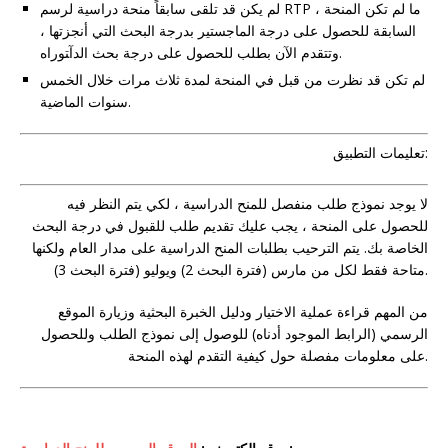
ﻟﻢ ﻳﻜﻦ ﻗﺪ ﺗﻠﻘﻰ ﺳﺎﺑﻘﺎً ﻣﻨﺤﺔ دراﺳﻴﺔ ﻟﺮﺳﻢ RTP ، ﻣﺎ ﻟﻢ ﺗﻜﻦ اﻟﻤﻨﺤﺔ
اﻟﺴﺎﺑﻘﺔ ﻟﻠﺤﺼﻮل ﻋﻠﻰ درﺟﺔ اﻟﻤﺎﺟﺴﺘﻴﺮ ﺑﺪرﺟﺔ اﻟﺒﺤﺚ اﻟﺘﻲ أﻧﺠﺰﺗﻬﺎ ،
وﺗﺘﻘﺪم اﻵن ﺑﻄﻠﺐ ﻟﻠﺤﺼﻮل ﻋﻠﻰ درﺟﺔ ﺑﺤﺚ اﻟﺪآﺘﻮراﻩ.
ﻟﻢ ﺗﻜﻦ ﻗﺪ ﻧﻈﺮت ﻣﻦ ﻗﺒﻞ ﻓﻲ اﻟﻤﻨﺤﺔ ﻟﻤﺪة ﺛﻼث ﻣﺮات ﺧﻼل اﻟﺨﻤﺲ
ﺳﻨﻮات اﻟﻤﺎﺿﻴﺔ.
تعليمات التطبيق:
لا يوجد نموذج طلب منفصل للمنح الدراسية ، لكي يتم النظر فيه
للحصول على المنحة ، يجب عليك تقديم طلب للقبول في درجة البحث
الخاصة بك. يتم الترحيب بطلبات المنح الدراسية على مدار العام ولكنها
متاحة فقط لكل من مارس (فترة البحث 2) ويوليو (فترة البحث 3).
من المهم قراءة عملية الاختيار ودليل الخبرة البحثية وزيارة الموقع
الرسمي (الرابط الموجود أدناه) للوصول إلى نموذج الطلب وللحصول
على معلومات مفصلة حول كيفية التقدم لهذه المنحة.